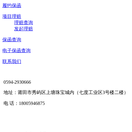
履约保函
项目理赔
理赔查询
发起理赔
保函查询
电子保函查询
联系我们
0594-2930666
地址：莆田市秀屿区上塘珠宝城内（七度工业区3号楼二楼）
电 话：18005946875